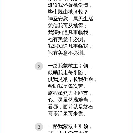
难道我还疑祂爱情，
毕生既由祂拯救？
神圣安慰、属天生活，
凭信我可从祂得；
我深知道凡事临我，
祂有美意不必测。
我深知道凡事临我，
祂有美意不必测。
一路我蒙救主引领，
2
鼓励我走每步路；
供我灵粮，长我生命，
帮助我历每次苦。
旅程虽然力不能支，
心、灵虽然渴难当，
看哪，面前就是磐石，
喜乐活泉可来尝。
一路我蒙救主引领，
3
哦，主大爱何丰满，