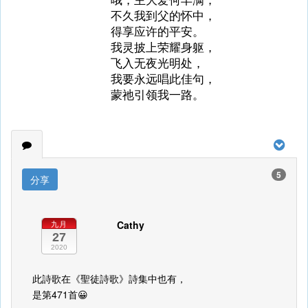
不久我到父的怀中，
得享应许的平安。
我灵披上荣耀身躯，
飞入无夜光明处，
我要永远唱此佳句，
蒙祂引领我一路。
5
分享
Cathy
九月
27
2020
此詩歌在《聖徒詩歌》詩集中也有，
是第471首😀