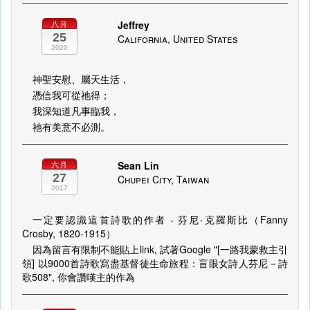
Jeffrey
八月
25
California, United States
2020
神聖安慰、屬天生活，
憑信我可從祂得；
我深知道凡事臨我，
祂有美意不必測。
Sean Lin
六月
27
Chupei City, Taiwan
2017
一定要認識這首詩歌的作者 - 芬尼‧克羅斯比（Fanny
Crosby, 1820-1915）
因為留言有限制不能貼上link, 試著Google "[一路我蒙救主引
領] 以9000首詩歌寫盡基督徒生命旅程：盲眼女詩人芬尼－詩
歌508", 你會讚嘆主的作為