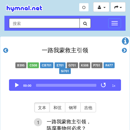
切
换
导
航
一路我蒙救主引领
B395
C508
CB701
E701
G701
K508
P701
R477
Si701
Audio
00:00
1x
Player
文本
和弦
钢琴
吉他
一路我蒙救主引领，
1
陈腐事物何必求？