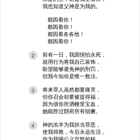
我也知道父神是为我的。
都因着你！
都因着你！
都因着各各他！
都因着你！
前有一日，我因惧怕永死，
2
就用行为将我自己装饰，
盼望能够避免神的刑罚，
但我今知你是惟一救法。
将来罪人虽然都要痛哭，
3
但你召会却要被提得福，
因为借你所洒幔里宝血，
她能胜过阴府所有猖獗。
神的羔羊为我担当罪恶，
4
使我得救，今后永远生活，
你为我喝公义忿怒的杯，