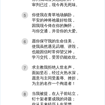
审判已过，现今再无死味。
你使我在青草地场躺卧，
5
平安的神将祂最好给我，
因我现今倚在你的胸怀，
与你交通，并尝你的大爱。
愿你保守我的生命佳美，
6
使我虽然遇见讥嘲、谤毁，
也能因信时常仰望父神，
学习交托，受苦仍能欢欣。
求主教我拒绝人世名声，
7
面如坚石，经过火热水深，
愿意与主同受羞辱、挫折，
为主的名作一个殉道者！
当我被提，在人子前站立，
8
钉十架者要成我的诗题；
你从天来经历人生苦楚，