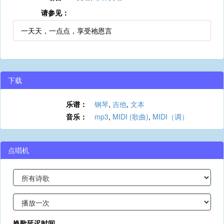
请参见：
一天天，一点点，享受祂恩言
下载
乐谱：
钢琴
,
吉他
,
文本
音乐：
mp3
,
MIDI (歌曲)
,
MIDI（调）
点唱机
换歌延迟时间