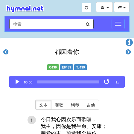
切
换
导
航
都因着你
C439
E8439
Tc439
Audio
00:00
1x
Player
文本
和弦
钢琴
吉他
今日我心因欢乐而歌唱，
1
我主，因你是我生命、安康；
亲爱的主，前途我全借你，