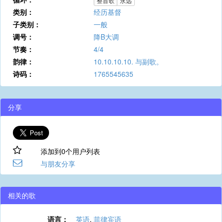
整首歌
永远
类别：
经历基督
子类别：
一般
调号：
降B大调
节奏：
4/4
韵律：
10.10.10.10. 与副歌。
诗码：
1765545635
分享
添加到0个用户列表
与朋友分享
相关的歌
语言：
英语
,
菲律宾语