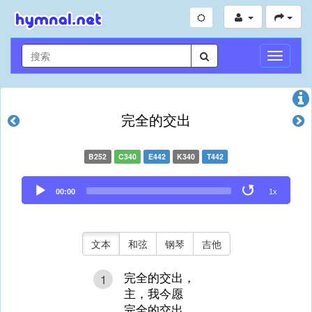
切
换
导
航
完全的交出
B252
C340
E442
K340
T442
Audio
00:00
1x
Player
文本
和弦
钢琴
吉他
完全的交出，
1
主，我今愿
完全的交出，