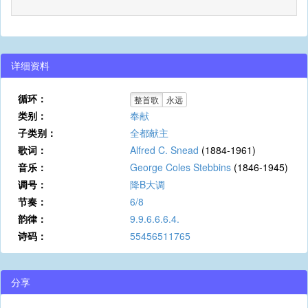
详细资料
循环：
整首歌
永远
类别：
奉献
子类别：
全都献主
歌词：
Alfred C. Snead
(1884-1961)
音乐：
George Coles Stebbins
(1846-1945)
调号：
降B大调
节奏：
6/8
韵律：
9.9.6.6.6.4.
诗码：
55456511765
分享