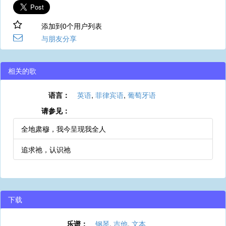
添加到0个用户列表
与朋友分享
相关的歌
语言：
英语
,
菲律宾语
,
葡萄牙语
请参见：
全地肃穆，我今呈现我全人
追求祂，认识祂
下载
乐谱：
钢琴
,
吉他
,
文本