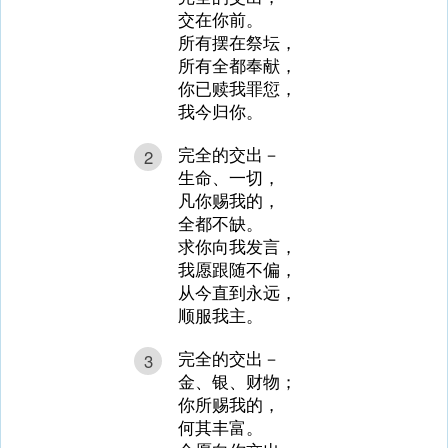
交在你前。
所有摆在祭坛，
所有全都奉献，
你已赎我罪愆，
我今归你。
完全的交出－
2
生命、一切，
凡你赐我的，
全都不缺。
求你向我发言，
我愿跟随不偏，
从今直到永远，
顺服我主。
完全的交出－
3
金、银、财物；
你所赐我的，
何其丰富。