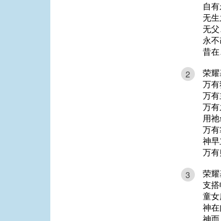
自有
无生
无父
永不
昔在
荣耀
2
万有
万有
万有
用祂
万有
神早
万有
荣耀
3
支搭
童女
神在
神而