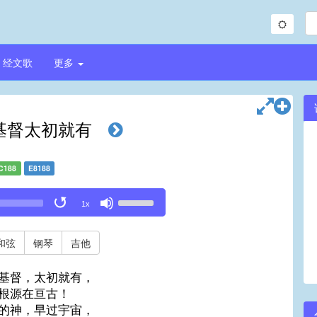
经文歌
更多
基督太初就有
C188
E8188
Use
1x
Up/Down
Arrow
keys
和弦
钢琴
吉他
to
increase
基督，太初就有，
or
根源在亘古！
decrease
的神，早过宇宙，
volume.