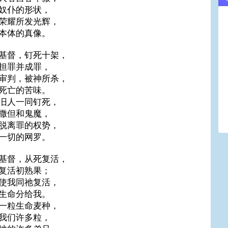
奴仆的形状，
荣耀所发光辉，
本体的真像。
基督，钉死十架，
担罪并成罪，
审判，被神所杀，
死亡的苦味。
旧人一同钉死，
撒但和鬼魔，
脱离罪的权势，
一切的网罗。
基督，从死复活，
复活初熟果；
使我同祂复活，
生命分给我。
一粒生命麦种，
我们许多粒，