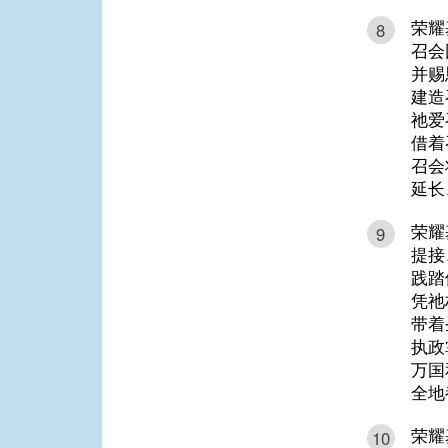
荣耀
8
召会
并赐
建造
祂爱
借着
召会
延长
荣耀
9
提接
践踏
凭祂
带着
执政
万国
全地
荣耀
10