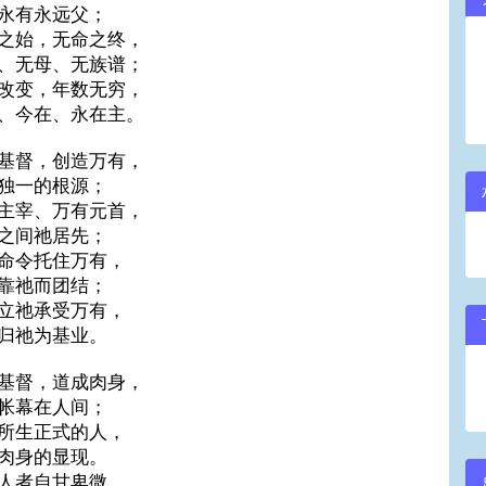
永有永远父；
之始，无命之终，
、无母、无族谱；
改变，年数无穷，
、今在、永在主。
基督，创造万有，
独一的根源；
主宰、万有元首，
之间祂居先；
命令托住万有，
靠祂而团结；
立祂承受万有，
归祂为基业。
基督，道成肉身，
帐幕在人间；
所生正式的人，
肉身的显现。
人者自甘卑微，