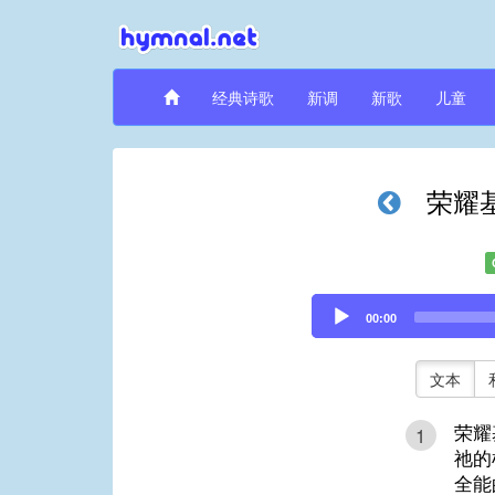
经典诗歌
新调
新歌
儿童
荣耀
Audio
00:00
Player
文本
荣耀
1
祂的
全能