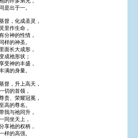
祂的许多弟兄，
同是出于一。
基督，化成圣灵，
灵里作生命，
有分神的性情，
同样的神圣。
里面长大成形，
变成祂形状；
享受神的丰盛，
丰满的身量。
基督，升上高天，
一切的首领，
尊贵、荣耀冠冕，
至高的尊名。
带我与祂同升，
一同坐天上，
分享祂的权柄，
一样的高强。