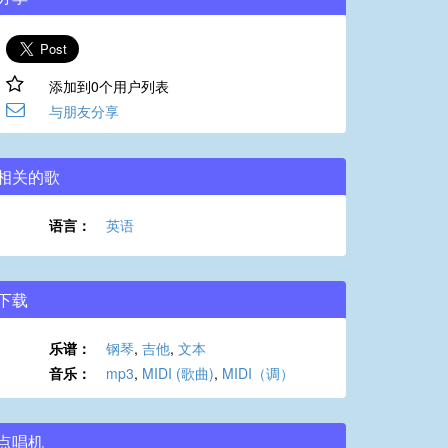
添加到0个用户列表
与朋友分享
相关的歌
语言：
英语
下载
乐谱：
钢琴
,
吉他
,
文本
音乐：
mp3
,
MIDI (歌曲)
,
MIDI（调）
点唱机