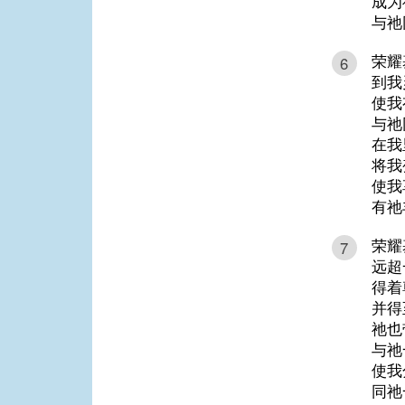
成为
与祂
荣耀
6
到我
使我
与祂
在我
将我
使我
有祂
荣耀
7
远超
得着
并得
祂也
与祂
使我
同祂