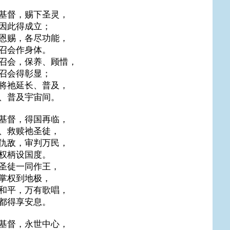
基督，赐下圣灵，
因此得成立；
恩赐，各尽功能，
召会作身体。
召会，保养、顾惜，
召会得彰显；
将祂延长、普及，
、普及宇宙间。
基督，得国再临，
、救赎祂圣徒，
仇敌，审判万民，
权柄设国度。
圣徒一同作王，
掌权到地极，
和平，万有歌唱，
都得享安息。
基督，永世中心，