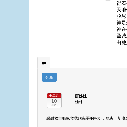
得着
天地
脱尽
神是
神在
圣城
由祂
分享
唐姊妹
十二月
10
桂林
2023
感谢救主耶稣救我脱离罪的权势，脱离一切魔