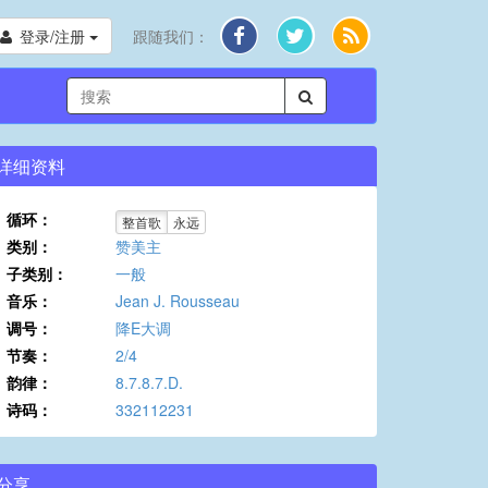
登录/注册
跟随我们：
详细资料
循环：
整首歌
永远
类别：
赞美主
子类别：
一般
音乐：
Jean J. Rousseau
调号：
降E大调
节奏：
2/4
韵律：
8.7.8.7.D.
诗码：
332112231
分享