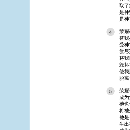
取了
是神
是神
荣耀
4
替我
受神
尝尽
将我
毁坏
使我
脱离
荣耀
5
成为
祂也
将祂
祂是
生出