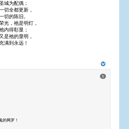
圣城为配偶；
一切全都更新，
一切的陈旧。
荣光，祂是明灯，
祂内得彰显；
又是祂的显明，
充满到永远！
1
鬼的网罗！