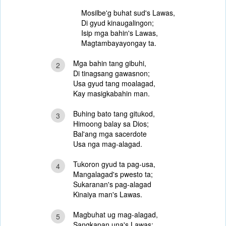
Mosilbe'g buhat sud's Lawas,
Di gyud kinaugalingon;
Isip mga bahin's Lawas,
Magtambayayongay ta.
Mga bahin tang gibuhi,
2
Di tinagsang gawasnon;
Usa gyud tang moalagad,
Kay masigkabahin man.
Buhing bato tang gitukod,
3
Himoong balay sa Dios;
Bal'ang mga sacerdote
Usa nga mag-alagad.
Tukoron gyud ta pag-usa,
4
Mangalagad's pwesto ta;
Sukaranan's pag-alagad
Kinaiya man's Lawas.
Magbuhat ug mag-alagad,
5
Sangkapan una's Lawas;