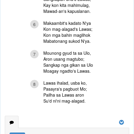
Kay kon kita mahimulag,
Mawad-an's kapuslanan.
Makaambit's kadato N'ya
6
Kon mag-alagad's Lawas;
Kon mga bahin maglihok
Mabatonang sukod N'ya.
Mounong gyud ta sa Ulo,
7
Aron usang magtubo;
Sangkap nga gikan sa Ulo
Moagay ngadto's Lawas.
Lawas ihalad, usba ko,
8
Pasayra's pagbuot Mo;
Pailha sa Lawas aron
Su'd ni'ni mag-alagad.