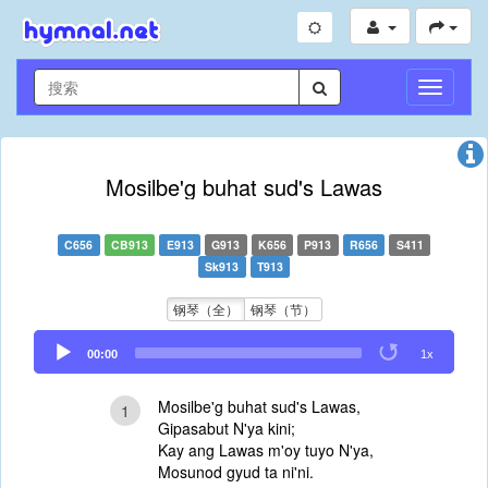
切
换
导
航
Mosilbe'g buhat sud's Lawas
C656
CB913
E913
G913
K656
P913
R656
S411
Sk913
T913
钢琴（全）
钢琴（节）
Audio
00:00
1x
Player
Mosilbe'g buhat sud's Lawas,
1
Gipasabut N'ya kini;
Kay ang Lawas m'oy tuyo N'ya,
Mosunod gyud ta ni'ni.