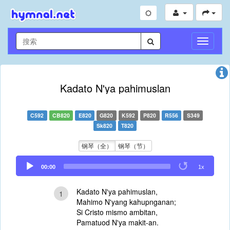
切
换
导
航
Kadato N'ya pahimuslan
C592
CB820
E820
G820
K592
P820
R556
S349
Sk820
T820
钢琴（全）
钢琴（节）
Audio
00:00
1x
Player
Kadato N'ya pahimuslan,
1
Mahimo N'yang kahupnganan;
Si Cristo mismo ambitan,
Pamatuod N'ya makit-an.