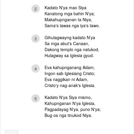
Kadato N'ya mao Siya
2
Kanatong mga bahin N'ya;
Makahupnganan ta Niya,
Sama's lawas nga iya's tawo.
Gihulagwayng kadato N'ya
3
Sa mga abut's Canaan,
Dakong templo nga natukod,
Hulagway sa Iglesia gyud.
Eva kahupnganang Adam,
4
Ingon sab Iglesiang Cristo;
Eva naggikan ni Adam,
Cristo'y nag-anak's Iglesia.
Kadato N'ya Siya mismo,
5
Kahupnganan N'ya Iglesia,
Pagpadayag N'ya, puno N'ya;
Bug-os nga tinukod Niya.