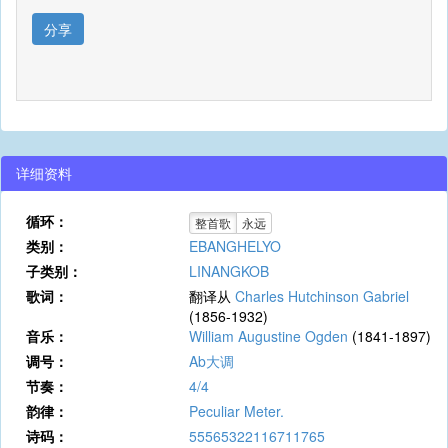
分享
详细资料
循环：
整首歌
永远
类别：
EBANGHELYO
子类别：
LINANGKOB
歌词：
翻译从
Charles Hutchinson Gabriel
(1856-1932)
音乐：
William Augustine Ogden
(1841-1897)
调号：
Ab大调
节奏：
4/4
韵律：
Peculiar Meter.
诗码：
55565322116711765