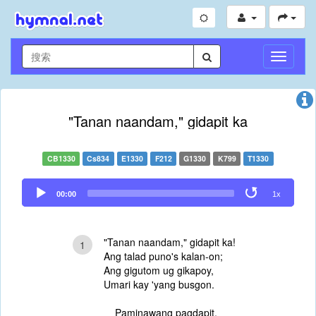
切
换
导
航
"Tanan naandam," gidapit ka
CB1330
Cs834
E1330
F212
G1330
K799
T1330
Audio
00:00
1x
Player
"Tanan naandam," gidapit ka!
1
Ang talad puno's kalan-on;
Ang gigutom ug gikapoy,
Umari kay 'yang busgon.
Paminawang pagdapit,