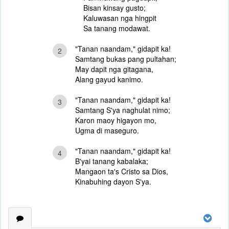
Bisan kinsay gusto;
Kaluwasan nga hingpit
Sa tanang modawat.
"Tanan naandam," gidapit ka!
2
Samtang bukas pang pultahan;
May dapit nga gitagana,
Alang gayud kanimo.
"Tanan naandam," gidapit ka!
3
Samtang S'ya naghulat nimo;
Karon maoy higayon mo,
Ugma di maseguro.
"Tanan naandam," gidapit ka!
4
B'yai tanang kabalaka;
Mangaon ta's Cristo sa Dios,
Kinabuhing dayon S'ya.