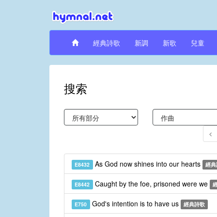
經典詩歌
新調
新歌
兒童
搜索
As God now shines into our hearts
E8432
經典
Caught by the foe, prisoned were we
E8442
God's intention is to have us
E750
經典詩歌