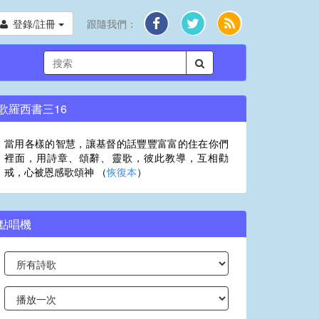
登錄/註冊
跟隨我們：
歌羅西書三16
當用各樣的智慧，讓基督的話豐豐富富的住在你們
裡面，用詩章、頌辭、靈歌，彼此教導，互相勸
戒，心被恩感歌頌神 （
恢復本
）
點唱機