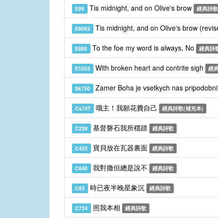
Tis midnight, and on Olive's brow
E99
經典詩歌
Tis midnight, and on Olive's brow (revi
E8083
To the foe my word is always, No
E880
經典詩
With broken heart and contrite sigh
E1053
經
Zamer Boha je vsetkych nas pripodobni
Sk750
哦主！我願花費自己
Cs747
經典詩歌(補充本)
基督磐石我所穩踏
C238
經典詩歌
寶貝放在瓦器裏面
C432
經典詩歌
我對撒但總是說不
C640
經典詩歌
時已夜半晚星象沉
C83
經典詩歌
照我本相
C724
經典詩歌