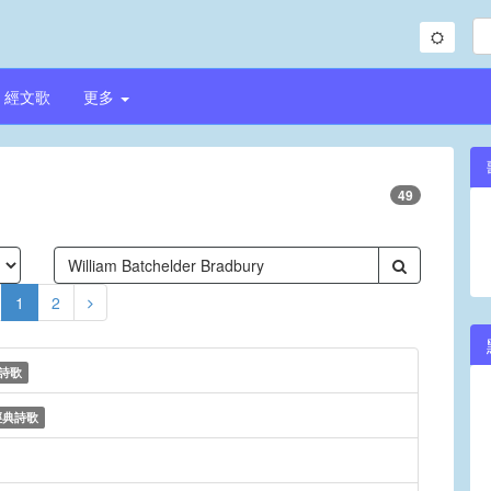
經文歌
更多
49
1
2
詩歌
經典詩歌