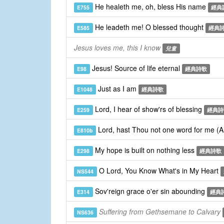
He healeth me, oh, bless His name
E755
經典
He leadeth me! O blessed thought
E585
經典
Jesus loves me, this I know
兒童
Jesus! Source of life eternal
E98
經典詩歌
Just as I am
E1048
經典詩歌
Lord, I hear of show'rs of blessing
E259
經典詩
Lord, hast Thou not one word for me (A
E810b
My hope is built on nothing less
E298
經典詩歌
O Lord, You Know What's in My Heart
NS544
Sov'reign grace o'er sin abounding
E314
經典
Suffering from Gethsemane to Calvary
NS636