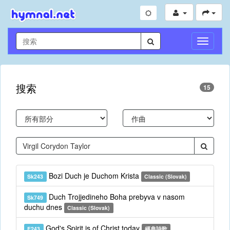
切
換
導
航
搜索
15
Bozi Duch je Duchom Krista
Sk243
Classic (Slovak)
Duch Trojjedineho Boha prebyva v nasom
Sk749
duchu dnes
Classic (Slovak)
God's Spirit is of Christ today
E243
經典詩歌