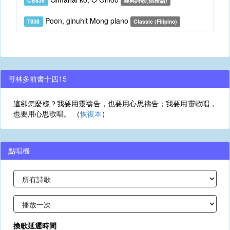
CB838
經典詩歌(宿務語)
Poon, ginuhit Mong plano
T838
Classic (Filipino)
哥林多前書十四15
這卻怎麼樣？我要用靈禱告，也要用心思禱告；我要用靈歌唱，
也要用心思歌唱。 （
恢復本
）
點唱機
換歌延遲時間