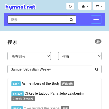
切
換
導
航
搜索
20
As members of the Body
E867
經典詩歌
Cirkev je tuzbou Pana Jeho zalubenim
Sk1229
Classic (Slovak)
If we neglect the gospel
NS629
新歌