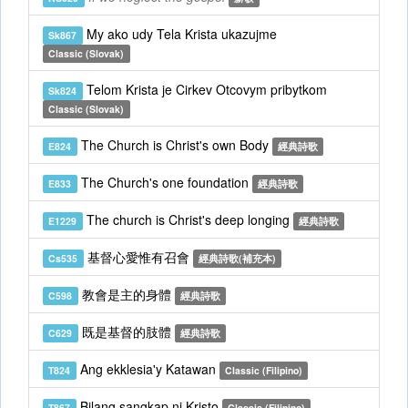
My ako udy Tela Krista ukazujme
Sk867
Classic (Slovak)
Telom Krista je Cirkev Otcovym pribytkom
Sk824
Classic (Slovak)
The Church is Christ's own Body
E824
經典詩歌
The Church's one foundation
E833
經典詩歌
The church is Christ's deep longing
E1229
經典詩歌
基督心愛惟有召會
Cs535
經典詩歌(補充本)
教會是主的身體
C598
經典詩歌
既是基督的肢體
C629
經典詩歌
Ang ekklesia'y Katawan
T824
Classic (Filipino)
Bilang sangkap ni Kristo
T867
Classic (Filipino)