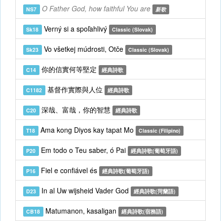
O Father God, how faithful You are
NS7
新歌
Verný si a spoľahlivý
Sk18
Classic (Slovak)
Vo všetkej múdrosti, Otče
Sk23
Classic (Slovak)
你的信實何等堅定
C14
經典詩歌
基督作實際與人位
C1182
經典詩歌
深哉、富哉，你的智慧
C20
經典詩歌
Ama kong Diyos kay tapat Mo
T18
Classic (Filipino)
Em todo o Teu saber, ó Pai
P20
經典詩歌(葡萄牙語)
Fiel e confiável és
P16
經典詩歌(葡萄牙語)
In al Uw wijsheid Vader God
D23
經典詩歌(菏蘭語)
Matumanon, kasaligan
CB18
經典詩歌(宿務語)