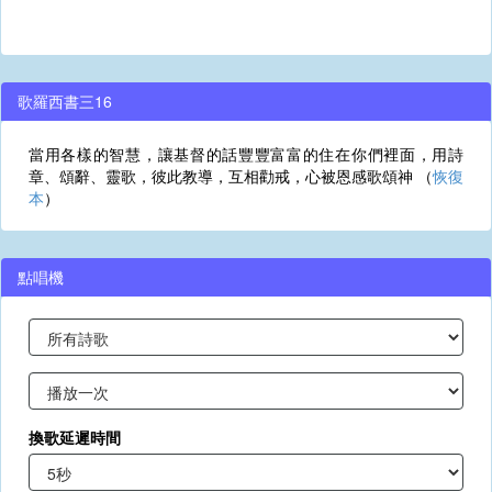
歌羅西書三16
當用各樣的智慧，讓基督的話豐豐富富的住在你們裡面，用詩
章、頌辭、靈歌，彼此教導，互相勸戒，心被恩感歌頌神 （
恢復
本
）
點唱機
換歌延遲時間