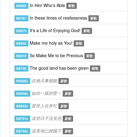
In Him Who's Able
NS686
新歌
In these times of restlessness
NS761
新歌
It's a Life of Enjoying God!
NS675
新歌
Make me holy as You!
NS846
新歌
So Make Me to be Precious
NS819
新歌
The good land has been given
NS746
新歌
在祂凡事都能
NS686c
新歌
如你一樣的聖！
NS846c
新歌
當世人在奔忙
NS642c
新歌
這些日子沒安息
NS761c
新歌
這美地已經賜下
NS746c
新歌