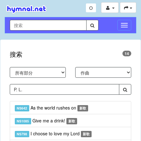
切
換
導
航
搜索
14
As the world rushes on
NS642
新歌
Give me a drink!
NS1085
新歌
I choose to love my Lord
NS798
新歌