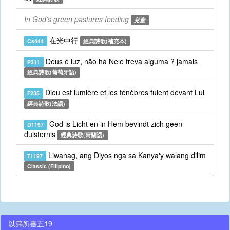
In God's green pastures feeding
兒童
在光中行
Cs444
經典詩歌(補充本)
Deus é luz, não há Nele treva alguma ? jamais
P311
經典詩歌(葡萄牙語)
Dieu est lumière et les ténèbres fuient devant Lui
F235
經典詩歌(法語)
God is Licht en in Hem bevindt zich geen
D1197
duisternis
經典詩歌(菏蘭語)
Liwanag, ang Diyos nga sa Kanya'y walang dilim
T1197
Classic (Filipino)
以弗所書五19