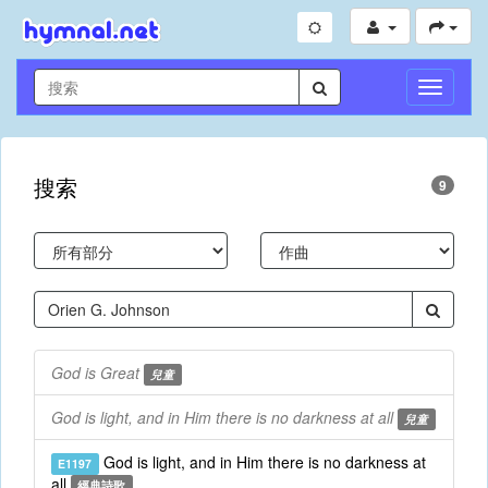
切
換
導
航
搜索
9
God is Great
兒童
God is light, and in Him there is no darkness at all
兒童
God is light, and in Him there is no darkness at
E1197
all
經典詩歌