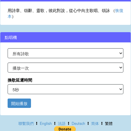
用詩章、頌辭、靈歌，彼此對說，從心中向主歌唱、頌詠 （
恢復
本
）
點唱機
換歌延遲時間
開始播放
聯繫我們
English
法語
Deutsch
简体
繁體