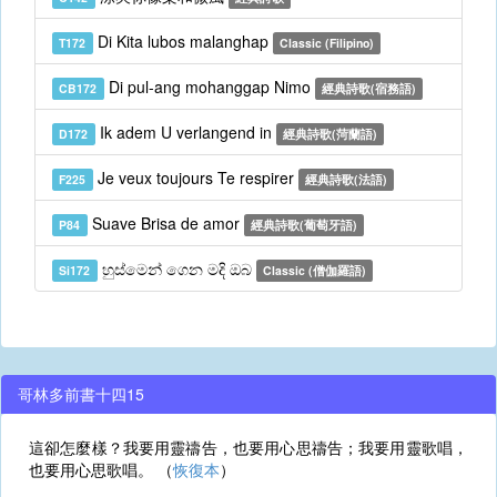
Di Kita lubos malanghap
T172
Classic (Filipino)
Di pul-ang mohanggap Nimo
CB172
經典詩歌(宿務語)
Ik adem U verlangend in
D172
經典詩歌(菏蘭語)
Je veux toujours Te respirer
F225
經典詩歌(法語)
Suave Brisa de amor
P84
經典詩歌(葡萄牙語)
හුස්මෙන් ගෙන මදි ඔබ
Si172
Classic (僧伽羅語)
哥林多前書十四15
這卻怎麼樣？我要用靈禱告，也要用心思禱告；我要用靈歌唱，
也要用心思歌唱。 （
恢復本
）