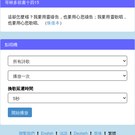
哥林多前書十四15
這卻怎麼樣？我要用靈禱告，也要用心思禱告；我要用靈歌唱，
也要用心思歌唱。 （
恢復本
）
點唱機
換歌延遲時間
開始播放
聯繫我們
English
法語
Deutsch
简体
繁體