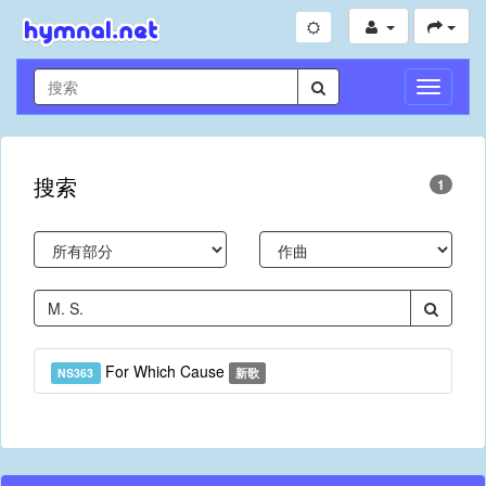
切
換
導
航
搜索
1
For Which Cause
NS363
新歌