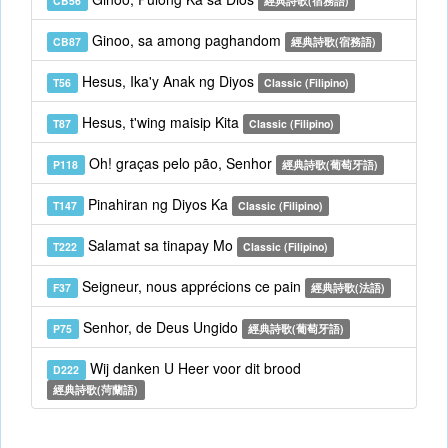
CB56
經典詩歌(宿務語)
Ginoo, sa among paghandom
CB87
經典詩歌(宿務語)
Hesus, Ika'y Anak ng Diyos
T56
Classic (Filipino)
Hesus, t'wing maisip Kita
T87
Classic (Filipino)
Oh! graças pelo pão, Senhor
P118
經典詩歌(葡萄牙語)
Pinahiran ng Diyos Ka
T147
Classic (Filipino)
Salamat sa tinapay Mo
T222
Classic (Filipino)
Seigneur, nous apprécions ce pain
F37
經典詩歌(法語)
Senhor, de Deus Ungido
P75
經典詩歌(葡萄牙語)
Wij danken U Heer voor dit brood
D222
經典詩歌(菏蘭語)