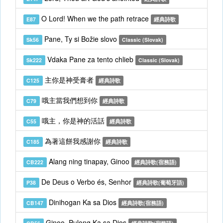
O Lord! When we the path retrace
E87
經典詩歌
Pane, Ty si Božie slovo
Sk56
Classic (Slovak)
Vdaka Pane za tento chlieb
Sk222
Classic (Slovak)
主你是神受膏者
C125
經典詩歌
哦主當我們想到你
C79
經典詩歌
哦主，你是神的活話
C55
經典詩歌
為著這餅我感謝你
C185
經典詩歌
Alang ning tinapay, Ginoo
CB222
經典詩歌(宿務語)
De Deus o Verbo és, Senhor
P38
經典詩歌(葡萄牙語)
Dinihogan Ka sa Dios
CB147
經典詩歌(宿務語)
Ginoo, Pulong Ka sa Dios