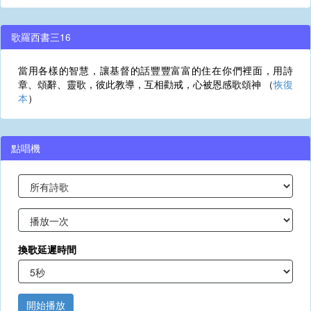
歌羅西書三16
當用各樣的智慧，讓基督的話豐豐富富的住在你們裡面，用詩
章、頌辭、靈歌，彼此教導，互相勸戒，心被恩感歌頌神 （
恢復
本
）
點唱機
換歌延遲時間
開始播放