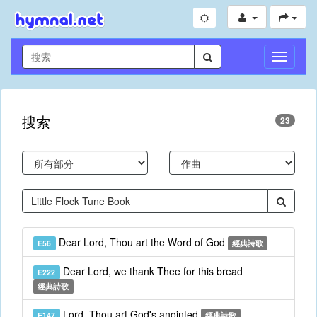
切
換
導
航
搜索
23
Dear Lord, Thou art the Word of God
E56
經典詩歌
Dear Lord, we thank Thee for this bread
E222
經典詩歌
Lord, Thou art God's anointed
E147
經典詩歌