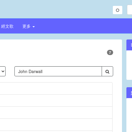
經文歌
更多
7