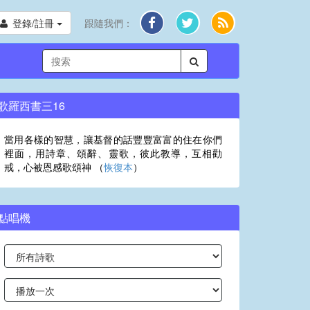
登錄/註冊
跟隨我們：
歌羅西書三16
當用各樣的智慧，讓基督的話豐豐富富的住在你們
裡面，用詩章、頌辭、靈歌，彼此教導，互相勸
戒，心被恩感歌頌神 （
恢復本
）
點唱機