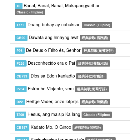
Banal, Banal, Banal, Makapangyarihan
T6
Classic (Filipino)
Daang buhay ay nabuksan
T771
Classic (Filipino)
Dawata ang hinayng awit
CB90
經典詩歌(宿務語)
De Deus o Filho és, Senhor
P96
經典詩歌(葡萄牙語)
Desconhecido era o Pai
P226
經典詩歌(葡萄牙語)
Dios sa Eden kaniadto
CB733
經典詩歌(宿務語)
Estranho Viajante, vem
P284
經典詩歌(葡萄牙語)
Heil'ge Vader, onze lofprijs
D22
經典詩歌(菏蘭語)
Hesus, ang maisip Ka lang
T209
Classic (Filipino)
Kadato Mo, O Ginoo
CB187
經典詩歌(宿務語)
Kasingkasing tarungon ta's