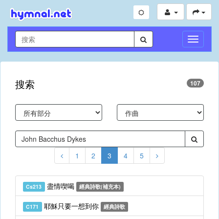
切
換
導
航
搜索
107
1
2
3
4
5
盡情喫喝
Cs213
經典詩歌(補充本)
耶穌只要一想到你
C171
經典詩歌