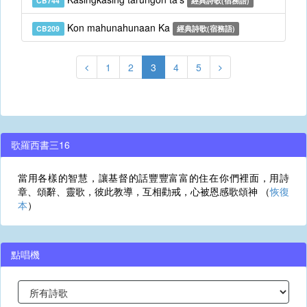
CB744
經典詩歌(宿務語)
Kon mahunahunaan Ka
CB209
經典詩歌(宿務語)
1
2
3
4
5
歌羅西書三16
當用各樣的智慧，讓基督的話豐豐富富的住在你們裡面，用詩
章、頌辭、靈歌，彼此教導，互相勸戒，心被恩感歌頌神 （
恢復
本
）
點唱機