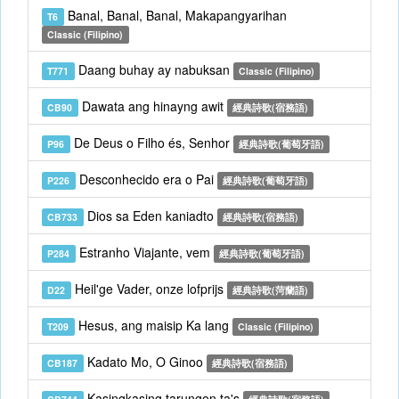
Banal, Banal, Banal, Makapangyarihan
T6
Classic (Filipino)
Daang buhay ay nabuksan
T771
Classic (Filipino)
Dawata ang hinayng awit
CB90
經典詩歌(宿務語)
De Deus o Filho és, Senhor
P96
經典詩歌(葡萄牙語)
Desconhecido era o Pai
P226
經典詩歌(葡萄牙語)
Dios sa Eden kaniadto
CB733
經典詩歌(宿務語)
Estranho Viajante, vem
P284
經典詩歌(葡萄牙語)
Heil'ge Vader, onze lofprijs
D22
經典詩歌(菏蘭語)
Hesus, ang maisip Ka lang
T209
Classic (Filipino)
Kadato Mo, O Ginoo
CB187
經典詩歌(宿務語)
Kasingkasing tarungon ta's