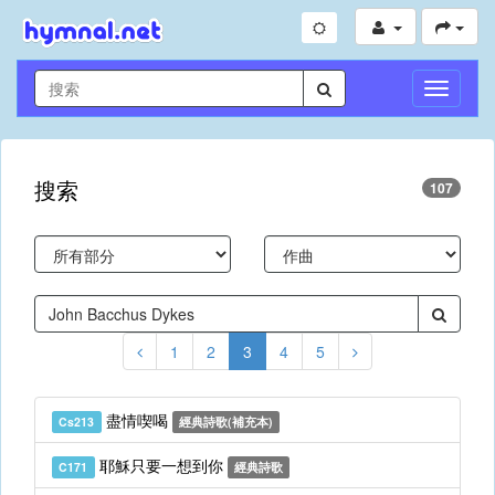
切
換
導
航
搜索
107
1
2
3
4
5
盡情喫喝
Cs213
經典詩歌(補充本)
耶穌只要一想到你
C171
經典詩歌