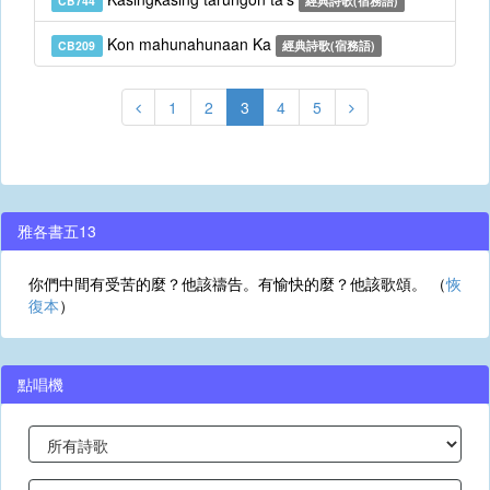
CB744
經典詩歌(宿務語)
Kon mahunahunaan Ka
CB209
經典詩歌(宿務語)
1
2
3
4
5
雅各書五13
你們中間有受苦的麼？他該禱告。有愉快的麼？他該歌頌。 （
恢
復本
）
點唱機