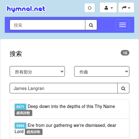
切
換
導
航
搜索
18
Deep down into the depths of this Thy Name
E671
經典詩歌
Ere from our gathering we're dismissed, dear
E868
Lord
經典詩歌