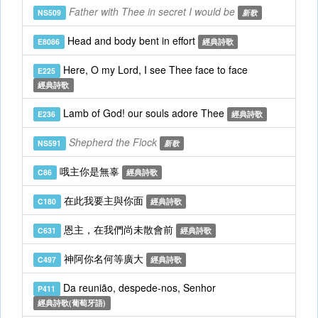
Father with Thee in secret I would be
NS509
新歌
Head and body bent in effort
E8086
經典詩歌
Here, O my Lord, I see Thee face to face
E225
經典詩歌
Lamb of God! our souls adore Thee
E236
經典詩歌
Shepherd the Flock
NS591
新歌
哦主你是無辜
C86
經典詩歌
在此我要主與你面
C180
經典詩歌
恩主，在我們尚未散會前
C631
經典詩歌
神阿你名何等廣大
C497
經典詩歌
Da reunião, despede-nos, Senhor
P411
經典詩歌(葡萄牙語)