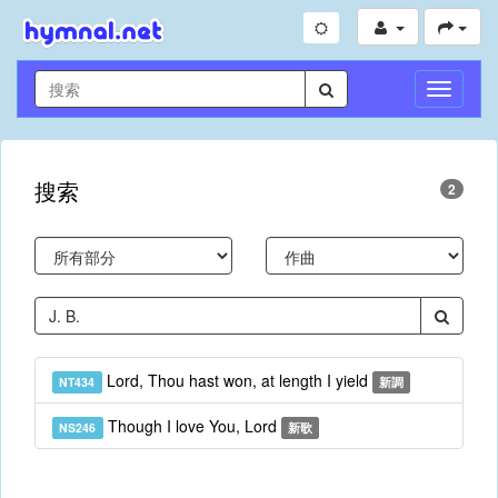
切
換
導
航
搜索
2
Lord, Thou hast won, at length I yield
NT434
新調
Though I love You, Lord
NS246
新歌