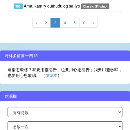
Ama, kami'y dumudulog sa Iyo
T55
Classic (Filipino)
2
3
4
5
6
哥林多前書十四15
這卻怎麼樣？我要用靈禱告，也要用心思禱告；我要用靈歌唱，
也要用心思歌唱。 （
恢復本
）
點唱機