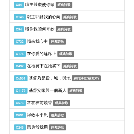
哦主甚麼使你頭
C84
經典詩歌
哦主耶穌我的心向
C148
經典詩歌
哦你救贖何奇妙
C94
經典詩歌
哦來我心中
C732
經典詩歌
在你愛的筵席上
C176
經典詩歌
在祂翼下在祂翼下
C492
經典詩歌
基督乃是殿，城，與地
Cs501
經典詩歌(補充本)
基督安家與一個新人
C1179
經典詩歌
常在神前燒香
C573
經典詩歌
得救本乎恩
C691
經典詩歌
恩典彀我用
C248
經典詩歌