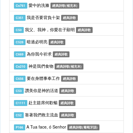
愛中的洗滌
Cs761
經典詩歌(補充本)
我是否要背負十架
C351
經典詩歌
我父、我神，你愛在子顯明
C50
經典詩歌
暗過必明亮
C528
經典詩歌
為你我今祈求
C669
經典詩歌
神是我們食物
Cs210
經典詩歌(補充本)
要在身體事奉工作
C656
經典詩歌
讚美你是神的活道
C53
經典詩歌
赴主筵席何歡暢
C1111
經典詩歌
靠著我們救主流血
C52
經典詩歌
A Tua face, ó Senhor
P166
經典詩歌(葡萄牙語)