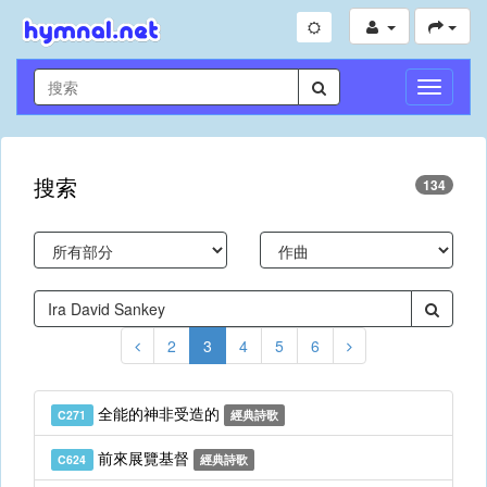
切
換
導
航
搜索
134
2
3
4
5
6
全能的神非受造的
C271
經典詩歌
前來展覽基督
C624
經典詩歌