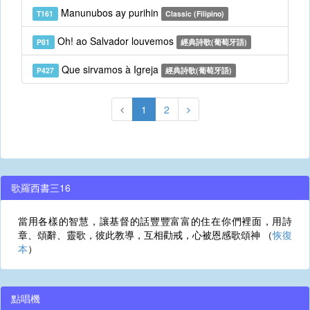
Manunubos ay purihin
T161
Classic (Filipino)
Oh! ao Salvador louvemos
P81
經典詩歌(葡萄牙語)
Que sirvamos à Igreja
P427
經典詩歌(葡萄牙語)
1
2
歌羅西書三16
當用各樣的智慧，讓基督的話豐豐富富的住在你們裡面，用詩
章、頌辭、靈歌，彼此教導，互相勸戒，心被恩感歌頌神 （
恢復
本
）
點唱機