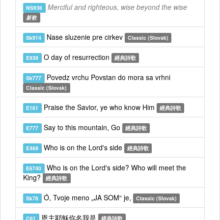
Merciful and righteous, wise beyond the wise
NS936
新歌
Nase sluzenie pre cirkev
Sk914
Classic (Slovak)
O day of resurrection
E939
經典詩歌
Povedz vrchu Povstan do mora sa vrhni
Sk777
Classic (Slovak)
Praise the Savior, ye who know Him
E161
經典詩歌
Say to this mountain, Go
E777
經典詩歌
Who is on the Lord's side
E469
經典詩歌
Who is on the Lord's side? Who will meet the
E6740
King?
經典詩歌
Ó, Tvoje meno „JA SOM“ je,
Sk78
Classic (Slovak)
恩主耶穌你名我是
C61
經典詩歌