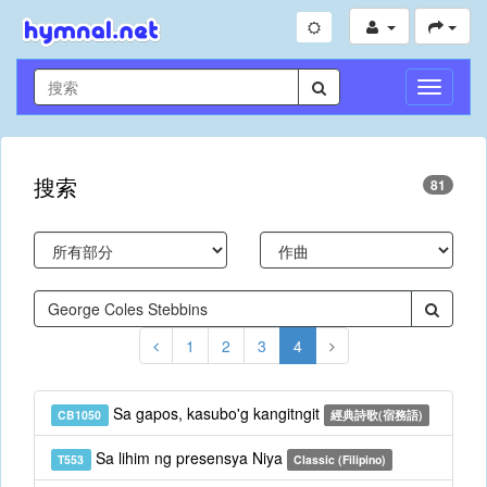
切
換
導
航
搜索
81
1
2
3
4
Sa gapos, kasubo'g kangitngit
CB1050
經典詩歌(宿務語)
Sa lihim ng presensya Niya
T553
Classic (Filipino)