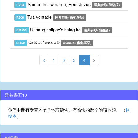
Samen in Uw naam, Heer Jezus
D204
經典詩歌(菏蘭語)
Tua vontade
P206
經典詩歌(葡萄牙語)
Unsang kalipay's kalag ko
CB553
經典詩歌(宿務語)
මා මගේ නොවේ
Si452
Classic (僧伽羅語)
1
2
3
4
雅各書五13
你們中間有受苦的麼？他該禱告。有愉快的麼？他該歌頌。 （
恢
復本
）