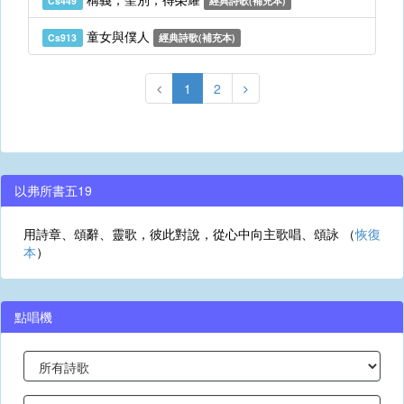
Cs449
經典詩歌(補充本)
童女與僕人
Cs913
經典詩歌(補充本)
1
2
以弗所書五19
用詩章、頌辭、靈歌，彼此對說，從心中向主歌唱、頌詠 （
恢復
本
）
點唱機