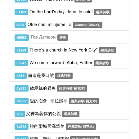
On the Lord's day, John, in spirit
E1183
經典詩歌
Otče náš, milujeme Ťa
Sk20
Classic (Slovak)
The Rainbow
NS563
新歌
There's a church in New York City*
E1263
經典詩歌
We come forward, Abba, Father
E8047
經典詩歌
前進是我口號
C483
經典詩歌
啟示錄的異象
Cs510
經典詩歌(補充本)
愛的召會─非拉鐵非
Cs539
經典詩歌(補充本)
父神為著你的公義
C18
經典詩歌
神的聖城居高華美
Cs916
經典詩歌(補充本)
稱義，聖別，得榮耀