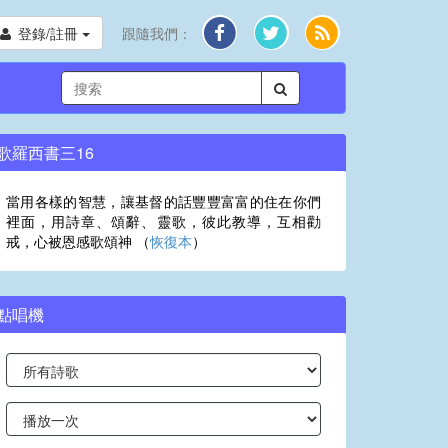
登錄/註冊
跟隨我們：
歌羅西書三16
當用各樣的智慧，讓基督的話豐豐富富的住在你們
裡面，用詩章、頌辭、靈歌，彼此教導，互相勸
戒，心被恩感歌頌神 （
恢復本
）
點唱機