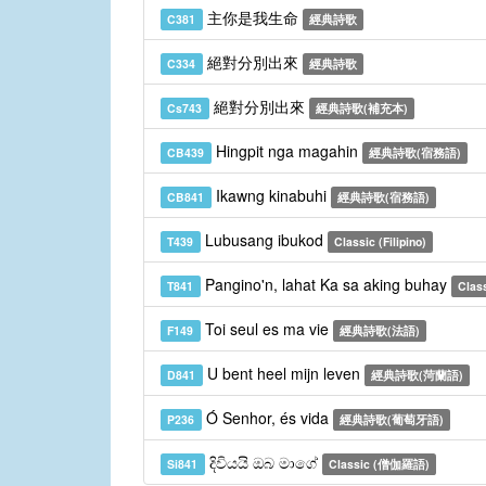
主你是我生命
C381
經典詩歌
絕對分別出來
C334
經典詩歌
絕對分別出來
Cs743
經典詩歌(補充本)
Hingpit nga magahin
CB439
經典詩歌(宿務語)
Ikawng kinabuhi
CB841
經典詩歌(宿務語)
Lubusang ibukod
T439
Classic (Filipino)
Pangino'n, lahat Ka sa aking buhay
T841
Class
Toi seul es ma vie
F149
經典詩歌(法語)
U bent heel mijn leven
D841
經典詩歌(菏蘭語)
Ó Senhor, és vida
P236
經典詩歌(葡萄牙語)
දිවියයි ඔබ මාගේ
Si841
Classic (僧伽羅語)