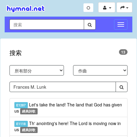
切
換
導
航
搜索
13
Let's take the land! The land that God has given
E1287
us
經典詩歌
Th' anointing's here! The Lord is moving now in
E1118
us
經典詩歌