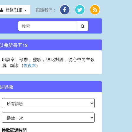
登錄/註冊
跟隨我們：
以弗所書五19
用詩章、頌辭、靈歌，彼此對說，從心中向主歌
唱、頌詠 （
恢復本
）
點唱機
換歌延遲時間