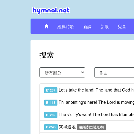
經典詩歌
新調
新歌
兒童
搜索
Let's take the land! The land that God 
E1287
Th' anointing's here! The Lord is movin
E1118
The vict'ry's won! The Lord has triumph
E1289
來得這地
Cs243
經典詩歌(補充本)