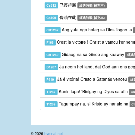
已經得勝
Cs812
經典詩歌(補充本)
膏油在此
Cs109
經典詩歌(補充本)
Ang yuta nga hatag sa Dios ilogon ta
CB1287
C'est la victoire ! Christ a vaincu l'ennem
F168
Gidaug na sa Ginoo ang kaaway
CB1289
經典
Ja neem het land, dat God aan ons geg
D1287
Já é vitória! Cristo a Satanás venceu
P419
經
Kunin lupa! 'Binigay ng Diyos sa atin
T1287
Cl
Tagumpay na, si Kristo ay nanalo na
T1289
Cl
© 2026
hymnal.net