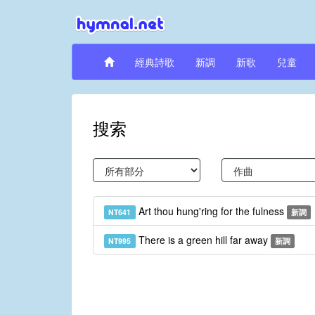
經典詩歌
新調
新歌
兒童
搜索
Art thou hung'ring for the fulness
NT641
新調
There is a green hill far away
NT995
新調