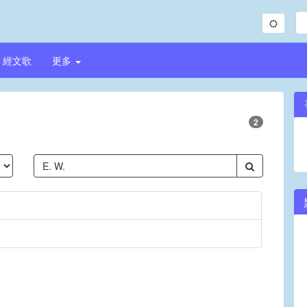
經文歌
更多
2