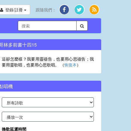
登錄/註冊
跟隨我們：
哥林多前書十四15
這卻怎麼樣？我要用靈禱告，也要用心思禱告；我
要用靈歌唱，也要用心思歌唱。 （
恢復本
）
點唱機
換歌延遲時間