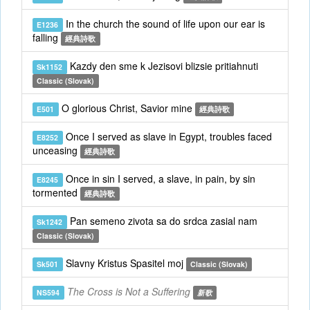
In the church the sound of life upon our ear is
E1236
falling
經典詩歌
Kazdy den sme k Jezisovi blizsie pritiahnuti
Sk1152
Classic (Slovak)
O glorious Christ, Savior mine
E501
經典詩歌
Once I served as slave in Egypt, troubles faced
E8252
unceasing
經典詩歌
Once in sin I served, a slave, in pain, by sin
E8245
tormented
經典詩歌
Pan semeno zivota sa do srdca zasial nam
Sk1242
Classic (Slovak)
Slavny Kristus Spasitel moj
Sk501
Classic (Slovak)
The Cross is Not a Suffering
NS594
新歌