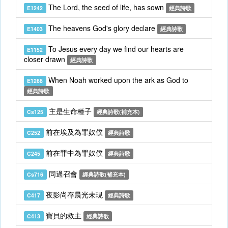
The Lord, the seed of life, has sown
E1242
經典詩歌
The heavens God's glory declare
E1403
經典詩歌
To Jesus every day we find our hearts are
E1152
closer drawn
經典詩歌
When Noah worked upon the ark as God to
E1268
經典詩歌
主是生命種子
Cs125
經典詩歌(補充本)
前在埃及為罪奴僕
C252
經典詩歌
前在罪中為罪奴僕
C245
經典詩歌
同過召會
Cs716
經典詩歌(補充本)
夜影尚存晨光未現
C417
經典詩歌
寶貝的救主
C413
經典詩歌