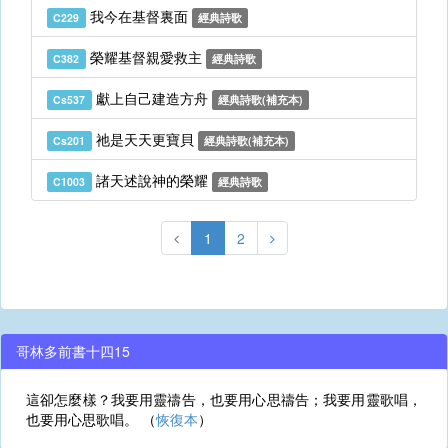
我今在基督裏面
C229
經典詩歌
榮耀基督親愛救主
C382
經典詩歌
獻上自己建造方舟
Cs537
經典詩歌(補充本)
祂是天天更寶貝
Cs201
經典詩歌(補充本)
諸天述說神的榮耀
C1003
經典詩歌
1
2
哥林多前書十四15
這卻怎麼樣？我要用靈禱告，也要用心思禱告；我要用靈歌唱，
也要用心思歌唱。 （
恢復本
）