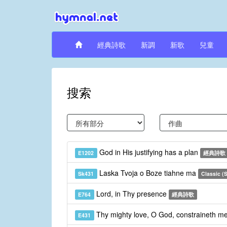
經典詩歌
新調
新歌
兒童
搜索
God in His justifying has a plan
E1202
經典詩歌
Laska Tvoja o Boze tiahne ma
Sk431
Classic (
Lord, in Thy presence
E764
經典詩歌
Thy mighty love, O God, constraineth m
E431