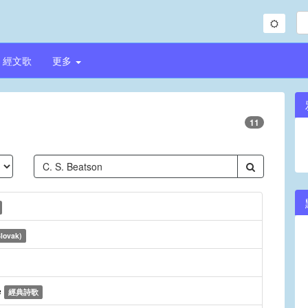
經文歌
更多
11
Slovak)
e
經典詩歌