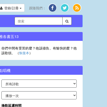
登錄/註冊
跟隨我們：
雅各書五13
你們中間有受苦的麼？他該禱告。有愉快的麼？他
該歌頌。 （
恢復本
）
點唱機
換歌延遲時間