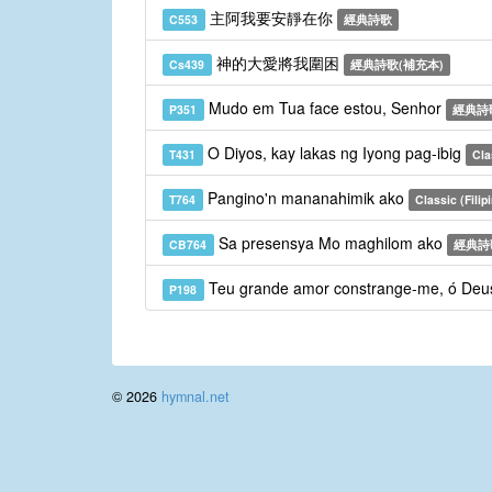
主阿我要安靜在你
C553
經典詩歌
神的大愛將我圍困
Cs439
經典詩歌(補充本)
Mudo em Tua face estou, Senhor
P351
經典詩
O Diyos, kay lakas ng Iyong pag-ibig
T431
Cla
Pangino'n mananahimik ako
T764
Classic (Filip
Sa presensya Mo maghilom ako
CB764
經典詩
Teu grande amor constrange-me, ó De
P198
© 2026
hymnal.net