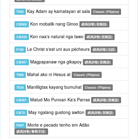
Kay Adam ay kamatayan at sala
T593
Classic (Filipino)
Kon mobalik nang Ginoo
CB965
經典詩歌(宿務語)
Kon naa's natural nga tawo
CB430
經典詩歌(宿務語)
Le Christ s'est uni aux pécheurs
F195
經典詩歌(法語)
Magpapanaw nga gikapoy
CB697
經典詩歌(宿務語)
Mahal ako ni Hesus at
T998
Classic (Filipino)
Manliligtas kayang bumuhat
T534
Classic (Filipino)
Matud Mo Punoan Ka's Parras
CB561
經典詩歌(宿務語)
May ngalang gustong awiton
CB70
經典詩歌(宿務語)
Morte e pecado tenho em Adão
P297
經典詩歌(葡萄牙語)