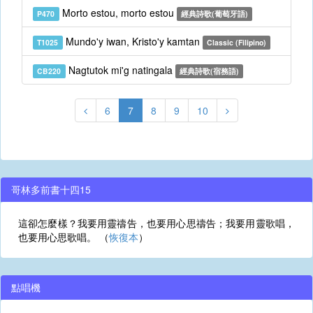
Morto estou, morto estou
P470
經典詩歌(葡萄牙語)
Mundo'y iwan, Kristo'y kamtan
T1025
Classic (Filipino)
Nagtutok mi'g natingala
CB220
經典詩歌(宿務語)
6
7
8
9
10
哥林多前書十四15
這卻怎麼樣？我要用靈禱告，也要用心思禱告；我要用靈歌唱，
也要用心思歌唱。 （
恢復本
）
點唱機