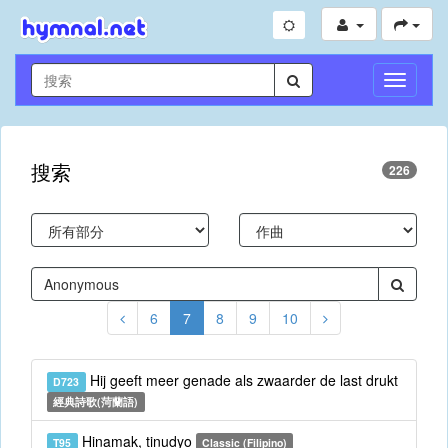
切
換
導
航
搜索
226
6
7
8
9
10
Hij geeft meer genade als zwaarder de last drukt
D723
經典詩歌(菏蘭語)
Hinamak, tinudyo
T95
Classic (Filipino)