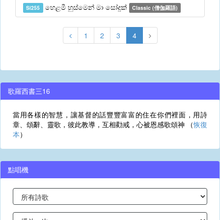
හෙළමී හුස්මෙන් මා සෝදුක්
Si255
Classic (僧伽羅語)
1
2
3
4
歌羅西書三16
當用各樣的智慧，讓基督的話豐豐富富的住在你們裡面，用詩
章、頌辭、靈歌，彼此教導，互相勸戒，心被恩感歌頌神 （
恢復
本
）
點唱機