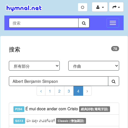
切
換
導
航
搜索
78
1
2
3
4
É mui doce andar com Cristo
P294
經典詩歌(葡萄牙語)
මා සදා ගයන්නේ
Si513
Classic (僧伽羅語)