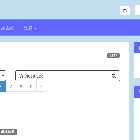
經文歌
更多
1376
6
7
8
9
經典詩歌