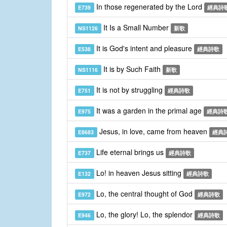
In those regenerated by the Lord
E739
經典詩
It Is a Small Number
NS1126
新歌
It is God's intent and pleasure
E538
經典詩歌
It is by Such Faith
NS1116
新歌
It is not by struggling
E751
經典詩歌
It was a garden in the primal age
E975
經典詩
Jesus, in love, came from heaven
E8683
經典
Life eternal brings us
E737
經典詩歌
Lo! in heaven Jesus sitting
E132
經典詩歌
Lo, the central thought of God
E972
經典詩歌
Lo, the glory! Lo, the splendor
E946
經典詩歌