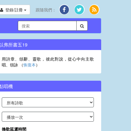
登錄/註冊
跟隨我們：
以弗所書五19
用詩章、頌辭、靈歌，彼此對說，從心中向主歌
唱、頌詠 （
恢復本
）
點唱機
換歌延遲時間