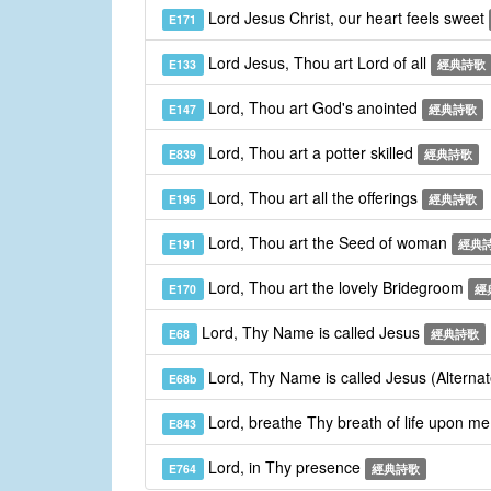
Lord Jesus Christ, our heart feels sweet
E171
Lord Jesus, Thou art Lord of all
E133
經典詩歌
Lord, Thou art God's anointed
E147
經典詩歌
Lord, Thou art a potter skilled
E839
經典詩歌
Lord, Thou art all the offerings
E195
經典詩歌
Lord, Thou art the Seed of woman
E191
經典
Lord, Thou art the lovely Bridegroom
E170
經
Lord, Thy Name is called Jesus
E68
經典詩歌
Lord, Thy Name is called Jesus (Alterna
E68b
Lord, breathe Thy breath of life upon m
E843
Lord, in Thy presence
E764
經典詩歌