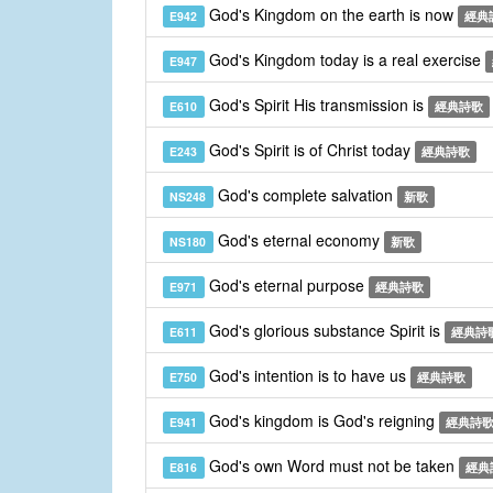
God's Kingdom on the earth is now
E942
經典
God's Kingdom today is a real exercise
E947
God's Spirit His transmission is
E610
經典詩歌
God's Spirit is of Christ today
E243
經典詩歌
God's complete salvation
NS248
新歌
God's eternal economy
NS180
新歌
God's eternal purpose
E971
經典詩歌
God's glorious substance Spirit is
E611
經典詩
God's intention is to have us
E750
經典詩歌
God's kingdom is God's reigning
E941
經典詩
God's own Word must not be taken
E816
經典