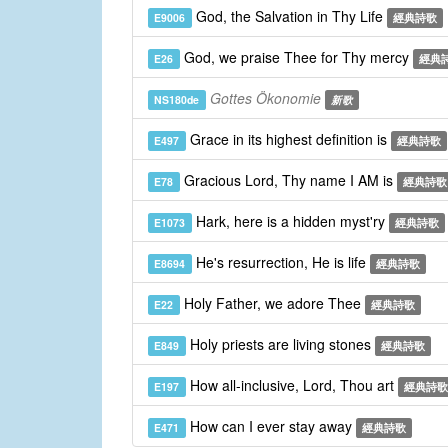
God, the Salvation in Thy Life
E9006
經典詩歌
God, we praise Thee for Thy mercy
E26
經典
Gottes Ökonomie
NS180de
新歌
Grace in its highest definition is
E497
經典詩歌
Gracious Lord, Thy name I AM is
E78
經典詩歌
Hark, here is a hidden myst'ry
E1073
經典詩歌
He's resurrection, He is life
E8694
經典詩歌
Holy Father, we adore Thee
E22
經典詩歌
Holy priests are living stones
E849
經典詩歌
How all-inclusive, Lord, Thou art
E197
經典詩歌
How can I ever stay away
E471
經典詩歌