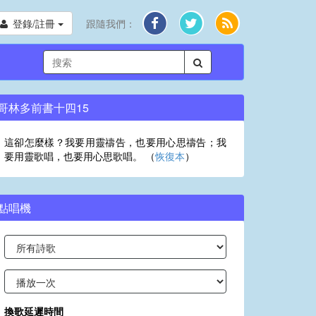
登錄/註冊
跟隨我們：
哥林多前書十四15
這卻怎麼樣？我要用靈禱告，也要用心思禱告；我
要用靈歌唱，也要用心思歌唱。 （
恢復本
）
點唱機
換歌延遲時間