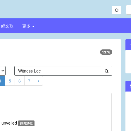
經文歌
更多
1376
4
5
6
7
 unveiled
經典詩歌