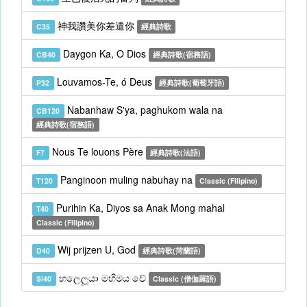
神我讚美你差遣你
C35
經典詩歌
Daygon Ka, O Dios
CB40
經典詩歌(宿務語)
Louvamos-Te, ó Deus
P32
經典詩歌(葡萄牙語)
Nabanhaw S'ya, paghukom wala na
CB120
經典詩歌(宿務語)
Nous Te louons Père
F7
經典詩歌(法語)
Panginoon muling nabuhay na
T120
Classic (Filipino)
Purihin Ka, Diyos sa Anak Mong mahal
T40
Classic (Filipino)
Wij prijzen U, God
D40
經典詩歌(菏蘭語)
හලෙලූයා මහිමය වේ
Si40
Classic (僧伽羅語)