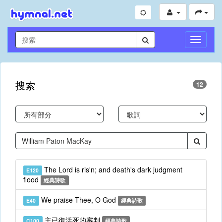
切
換
導
航
搜索
12
The Lord is ris'n; and death's dark judgment
E120
flood
經典詩歌
We praise Thee, O God
E40
經典詩歌
主已復活死的審判
C100
經典詩歌