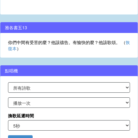
雅各書五13
你們中間有受苦的麼？他該禱告。有愉快的麼？他該歌頌。 （
恢
復本
）
點唱機
換歌延遲時間