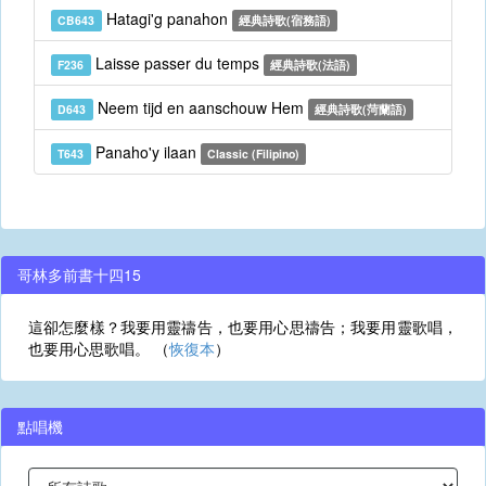
Hatagi'g panahon
CB643
經典詩歌(宿務語)
Laisse passer du temps
F236
經典詩歌(法語)
Neem tijd en aanschouw Hem
D643
經典詩歌(菏蘭語)
Panaho'y ilaan
T643
Classic (Filipino)
哥林多前書十四15
這卻怎麼樣？我要用靈禱告，也要用心思禱告；我要用靈歌唱，
也要用心思歌唱。 （
恢復本
）
點唱機