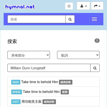
切
換
導
航
搜索
7
Take time to behold Him
E643
經典詩歌
Take time to behold Him
NT643
新調
用功朝見主面
C477
經典詩歌