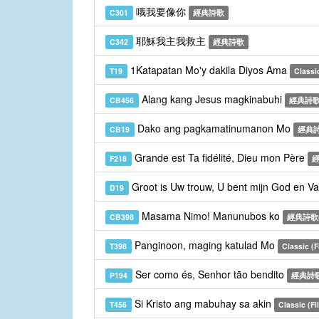
哦我要像你
C301
經典詩歌
耶穌我主我救主
C342
經典詩歌
1Katapatan Mo'y dakila Diyos Ama
T19
Classic
Alang kang Jesus magkinabuhi
CB456
經典詩歌
Dako ang pagkamatinumanon Mo
CB19
經典詩
Grande est Ta fidélité, Dieu mon Père
F218
經
Groot is Uw trouw, U bent mijn God en V
D19
Masama Nimo! Manunubos ko
CB398
經典詩歌
Panginoon, maging katulad Mo
T398
Classic (Fi
Ser como és, Senhor tão bendito
P194
經典詩歌
Si Kristo ang mabuhay sa akin
T456
Classic (Fil