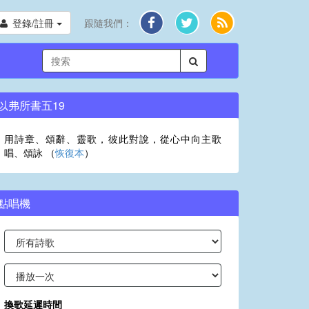
登錄/註冊
跟隨我們：
以弗所書五19
用詩章、頌辭、靈歌，彼此對說，從心中向主歌
唱、頌詠 （
恢復本
）
點唱機
換歌延遲時間