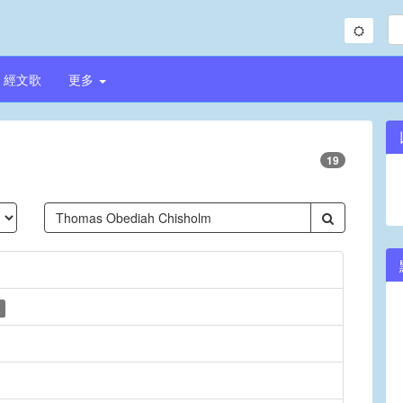
經文歌
更多
19