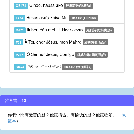
Ginoo, nausa ako
CB474
經典詩歌(宿務語)
Hesus ako'y kaisa Mo
T474
Classic (Filipino)
Ik ben één met U, Heer Jezus
D474
經典詩歌(菏蘭語)
À Toi, cher Jésus, mon Maître
F81
經典詩歌(法語)
Ó Senhor Jesus, Contigo
P217
經典詩歌(葡萄牙語)
ඔබ හා ඒකත්වෙන්
Si474
Classic (僧伽羅語)
雅各書五13
你們中間有受苦的麼？他該禱告。有愉快的麼？他該歌頌。 （
恢
復本
）