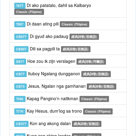
Di ako patatalo, dahil sa Kalbaryo
T877
Classic (Filipino)
Di daan ating pili
T907
Classic (Filipino)
Di gyud ako padaug
CB877
經典詩歌(宿務語)
Dili sa pagpili ta
CB907
經典詩歌(宿務語)
Hoe zou ik zijn verslagen
D877
經典詩歌(菏蘭語)
Ituboy Ngalang dungganon
CB77
經典詩歌(宿務語)
Jesus, Ngalan nga gamhanan
CB73
經典詩歌(宿務語)
Kapag Pangino'n natikman
T595
Classic (Filipino)
Kay Hesus, dum'log sa trono
T776
Classic (Filipino)
Kon ang akong dalan
CB377
經典詩歌(宿務語)
Kung ang aking landas