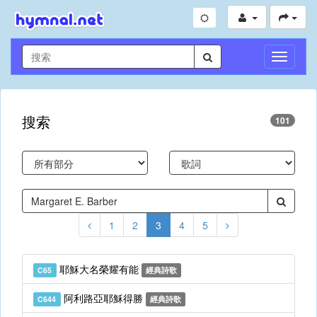
切
換
導
航
搜索
101
1
2
3
4
5
耶穌大名榮耀有能
C65
經典詩歌
阿利路亞耶穌得勝
C644
經典詩歌