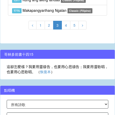
T377
Classic (Filipino)
Makapangyarihang Ngalan
T775
Classic (Filipino)
1
2
3
4
5
哥林多前書十四15
這卻怎麼樣？我要用靈禱告，也要用心思禱告；我要用靈歌唱，
也要用心思歌唱。 （
恢復本
）
點唱機