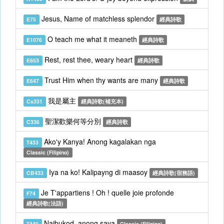
Jesus, Name of matchless splendor
E75
經典詩歌
O teach me what it meaneth
E1076
經典詩歌
Rest, rest thee, weary heart
E653
經典詩歌
Trust Him when thy wants are many
E647
經典詩歌
我是屬主
Cs331
經典詩歌(補充本)
聖潔歡樂何等分別
C336
經典詩歌
Ako'y Kanya! Anong kagalakan nga
T433
Classic (Filipino)
Iya na ko! Kalipayng di maasoy
CB433
經典詩歌(宿務語)
Je T'appartiens ! Oh ! quelle joie profonde
F74
經典詩歌(法語)
Naibukod, anong saya
T440
Classic (Filipino)