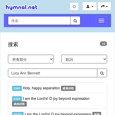
切
換
導
航
搜索
15
Holy, happy separation
E440
經典詩歌
I am the Lord's! O joy beyond expression
E433
經典詩歌
I am the Lord's! O joy beyond expression
NT433
新調