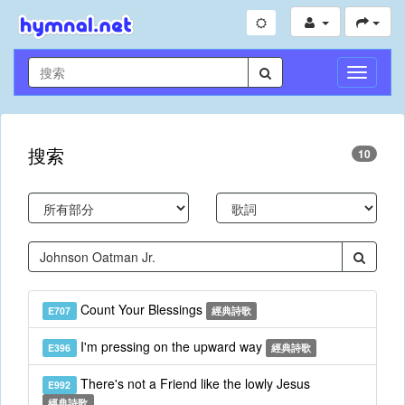
切
換
導
航
搜索
10
Count Your Blessings
E707
經典詩歌
I'm pressing on the upward way
E396
經典詩歌
There's not a Friend like the lowly Jesus
E992
經典詩歌