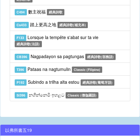
數主祝福
C494
經典詩歌
踏上更高之地
Cs433
經典詩歌(補充本)
Lorsque la tempête s'abat sur ta vie
F133
經典詩歌(法語)
Nagpadayon sa pagtungas
CB396
經典詩歌(宿務語)
Pataas na nagtumulin
T396
Classic (Filipino)
Subindo a trilha alta estou
P192
經典詩歌(葡萄牙語)
නගින්නෙමී ඉහළට
Si396
Classic (僧伽羅語)
以弗所書五19