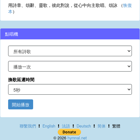
用詩章、頌辭、靈歌，彼此對說，從心中向主歌唱、頌詠 （
恢復
本
）
點唱機
換歌延遲時間
開始播放
聯繫我們
English
法語
Deutsch
简体
繁體
© 2026
hymnal.net