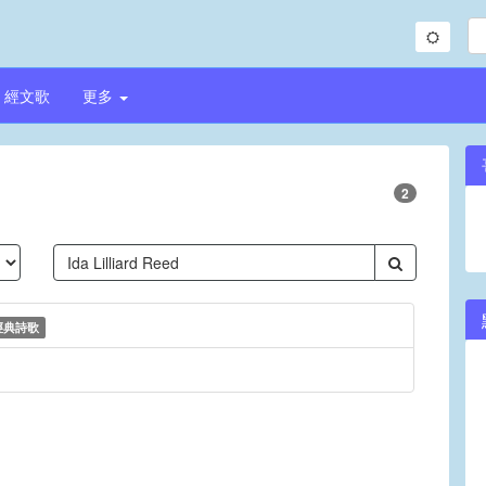
經文歌
更多
2
經典詩歌