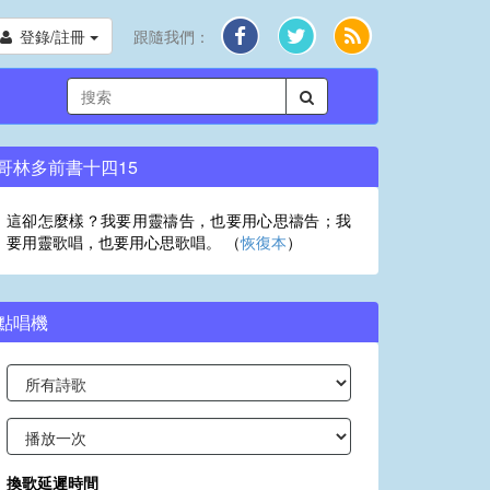
登錄/註冊
跟隨我們：
哥林多前書十四15
這卻怎麼樣？我要用靈禱告，也要用心思禱告；我
要用靈歌唱，也要用心思歌唱。 （
恢復本
）
點唱機
換歌延遲時間