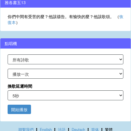
雅各書五13
你們中間有受苦的麼？他該禱告。有愉快的麼？他該歌頌。 （
恢
復本
）
點唱機
換歌延遲時間
開始播放
聯繫我們
English
法語
Deutsch
简体
繁體