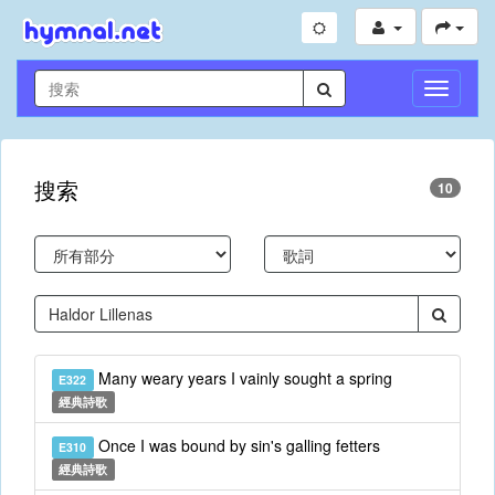
切
換
導
航
搜索
10
Many weary years I vainly sought a spring
E322
經典詩歌
Once I was bound by sin's galling fetters
E310
經典詩歌