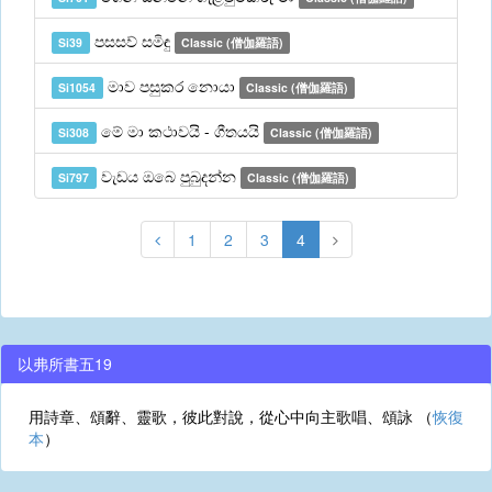
පසසව් සමිඳු
Si39
Classic (僧伽羅語)
මාව පසුකර නොයා
Si1054
Classic (僧伽羅語)
මේ මා කථාවයි - ගීතයයි
Si308
Classic (僧伽羅語)
වැඩය ඔබෙ පුබුදන්න
Si797
Classic (僧伽羅語)
1
2
3
4
以弗所書五19
用詩章、頌辭、靈歌，彼此對說，從心中向主歌唱、頌詠 （
恢復
本
）