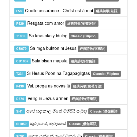
Quelle assurance : Christ est à moi
F58
經典詩歌(法語)
Resgata com amor
P429
經典詩歌(葡萄牙語)
Sa krus ako'y idulog
T1059
Classic (Filipino)
Sa mga bukton ni Jesus
CB679
經典詩歌(宿務語)
Sala bisan mapula
CB1037
經典詩歌(宿務語)
Si Hesus Poon na Tagapagligtas
T334
Classic (Filipino)
Vai, prega as novas já
P430
經典詩歌(葡萄牙語)
Veilig in Jezus armen
D679
經典詩歌(菏蘭語)
අපේ සදාකාල ගීතේ මිහිරියි සැමදා
Si41
Classic (僧伽羅語)
කුරුසයේ, කුරුසයේ
Si1059
Classic (僧伽羅語)
ගෙන යන්නේ ගැළවුම්කරු මා
Si701
Classic (僧伽羅語)