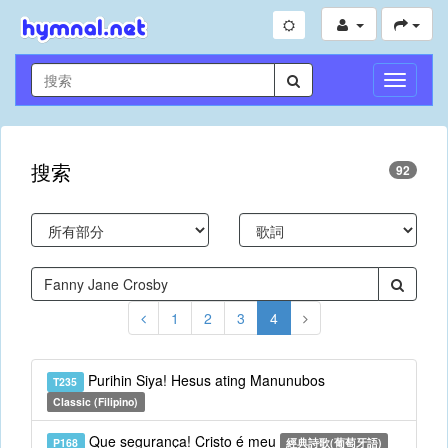
切
換
導
航
搜索
92
1
2
3
4
Purihin Siya! Hesus ating Manunubos
T235
Classic (Filipino)
Que segurança! Cristo é meu
P168
經典詩歌(葡萄牙語)