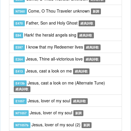
Come, O Thou Traveler unknown
NT560
新調
Father, Son and Holy Ghost
E470
經典詩歌
Hark! the herald angels sing
E84
經典詩歌
I know that my Redeemer lives
E597
經典詩歌
Jesus, Thine all-victorious love
E264
經典詩歌
Jesus, cast a look on me
E413
經典詩歌
Jesus, cast a look on me (Alternate Tune)
E413b
經典詩歌
Jesus, lover of my soul
E1057
經典詩歌
Jesus, lover of my soul
NT1057
新調
Jesus, lover of my soul (2)
NT1057b
新調