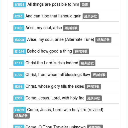
All things are possible to him
NT535
新調
And can it be that I should gain
E296
經典詩歌
Arise, my soul, arise
E300
經典詩歌
Arise, my soul, arise (Alternate Tune)
E300b
經典詩歌
Behold how good a thing
E1244
經典詩歌
Christ the Lord is ris'n indeed
E117
經典詩歌
Christ, from whom all blessings flow
E796
經典詩歌
Christ, whose glory fills the skies
E366
經典詩歌
Come, Jesus, Lord, with holy fire
E357
經典詩歌
Come, Jesus, Lord, with holy fire (revised)
E8279
經典詩歌
Come, O Thou Traveler unknown
E560
經典詩歌