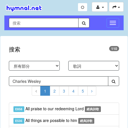
切
換
導
航
搜索
110
1
2
3
4
5
All praise to our redeeming Lord
E858
經典詩歌
All things are possible to him
E535
經典詩歌