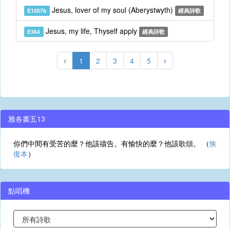
Jesus, lover of my soul (Aberystwyth)
E1057b
經典詩歌
Jesus, my life, Thyself apply
E364
經典詩歌
1
2
3
4
5
雅各書五13
你們中間有受苦的麼？他該禱告。有愉快的麼？他該歌頌。 （
恢
復本
）
點唱機