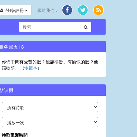
登錄/註冊
跟隨我們：
雅各書五13
你們中間有受苦的麼？他該禱告。有愉快的麼？他
該歌頌。 （
恢復本
）
點唱機
換歌延遲時間