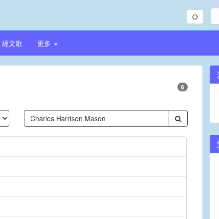
經文歌
更多
6