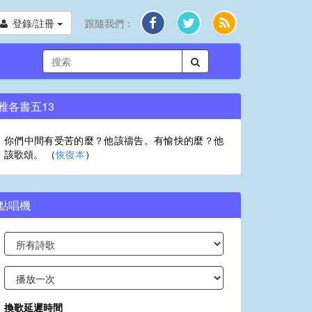
登錄/註冊
跟隨我們：
雅各書五13
你們中間有受苦的麼？他該禱告。有愉快的麼？他
該歌頌。 （
恢復本
）
點唱機
換歌延遲時間