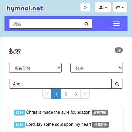
切
換
導
航
搜索
59
1
2
3
Christ is made the sure foundation
E836
經典詩歌
Lord, lay some soul upon my heart
E932
經典詩歌