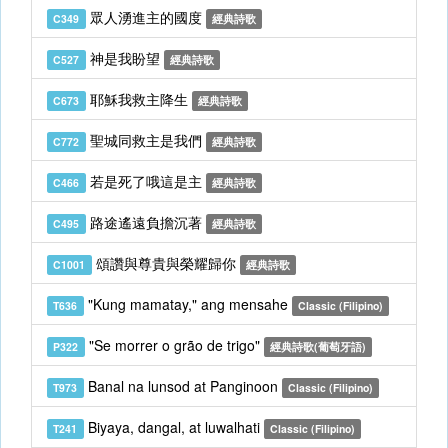
眾人湧進主的國度
C349
經典詩歌
神是我盼望
C527
經典詩歌
耶穌我救主降生
C673
經典詩歌
聖城同救主是我們
C772
經典詩歌
若是死了哦這是主
C466
經典詩歌
路途遙遠負擔沉著
C495
經典詩歌
頌讚與尊貴與榮耀歸你
C1001
經典詩歌
"Kung mamatay," ang mensahe
T636
Classic (Filipino)
"Se morrer o grão de trigo"
P322
經典詩歌(葡萄牙語)
Banal na lunsod at Panginoon
T973
Classic (Filipino)
Biyaya, dangal, at luwalhati
T241
Classic (Filipino)