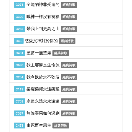
全能的神非受造的
C271
經典詩歌
哦神一棵沒有祝福
C320
經典詩歌
帶我上到更高之山
C285
經典詩歌
慈愛父神對於你的
C46
經典詩歌
應當一無罣慮
C481
經典詩歌
我主耶穌是生命源
C698
經典詩歌
我今飲於永不乾涸
C254
經典詩歌
榮耀榮耀永遠榮耀
C119
經典詩歌
永遠永遠永永遠遠
C703
經典詩歌
無論罪惡如何深劇
C387
經典詩歌
由死而生恩主
C473
經典詩歌